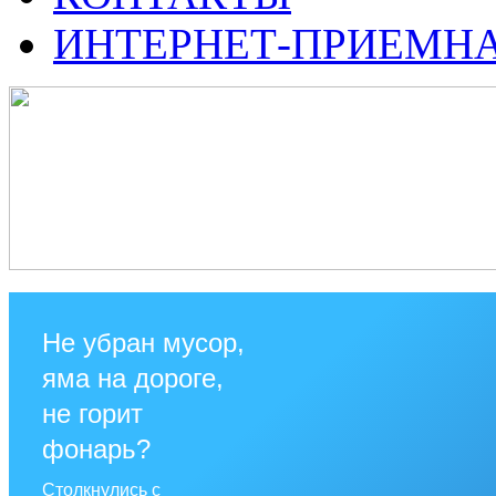
ИНТЕРНЕТ-ПРИЕМН
Не убран мусор,
яма на дороге,
не горит
фонарь?
Столкнулись с