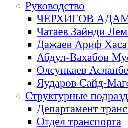
Руководство
ЧЕРХИГОВ АДА
Чатаев Зайнди Ле
Дажаев Ариф Хаса
Абдул-Вахабов Му
Олсункаев Асланб
Яударов Сайд-Маг
Структурные подразд
Департамент транс
Отдел транспорта