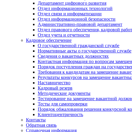
Департамент цифрового развития
Отдел информационных технологий
Отдел связи и информатизации
Отдел информационной безопасности
Административно-правовой департамент
Отдел правового обеспечения, кадровой рабо
Отдел учета и отчетности
Кадровое обеспечение
О государственной гражданской службе
Нормативные акты о государственной службе
Сведения о вакантных должностях
Контактная информация по вопросам замеще
Порядок поступления граждан на государств
Требования к кандидатам на замещение вака
Результаты конкурсов на замещение вакантн
Наставничество
Кадровый резерв
Методические документы
Тестирование на замещение вакантной должн
Тесты для самопроверки
Порядок обжалования решения конкурсной к
Клиентоцентричность
Контакты
Обратная связь
Справочная информация