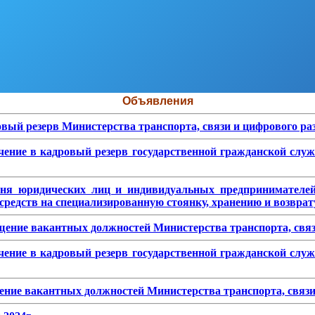
Объявления
овый резерв Министерства транспорта, связи и цифрового р
чение в кадровый резерв государственной гражданской служ
чня юридических лиц и индивидуальных предпринимателе
редств на специализированную стоянку, хранению и возврату
ещение вакантных должностей Министерства транспорта, свя
чение в кадровый резерв государственной гражданской служ
ение вакантных должностей Министерства транспорта, связи