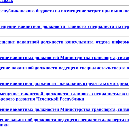
2024г.
 республиканского бюджета на возмещение затрат при выполн
ещение вакантной должности главного специалиста-экспер
ещение вакантной должности консультанта отдела информа
ение вакантных должностей Министерства транспорта, связи
щение вакантной должности ведущего специалиста-эксперта 
ение вакантной должности - начальник отдела таксомоторны
мещение вакантной должности главного специалиста-эксп
фрового развития Чеченской Республики
ение вакантных должностей Министерства транспорта, связи
ение вакантной должности ведущего специалиста-эксперта о
лики