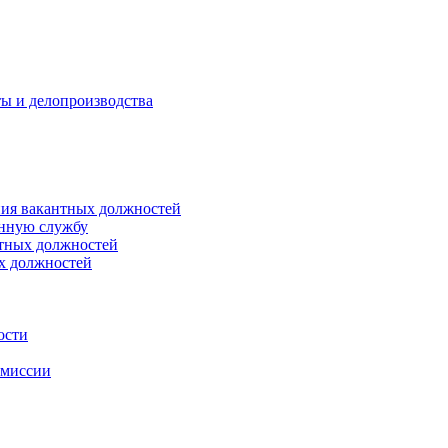
ты и делопроизводства
ния вакантных должностей
енную службу
нтных должностей
ых должностей
ости
омиссии