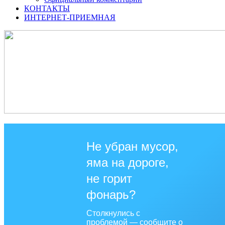
КОНТАКТЫ
ИНТЕРНЕТ-ПРИЕМНАЯ
Не убран мусор,
яма на дороге,
не горит
фонарь?
Столкнулись с
проблемой — сообщите о