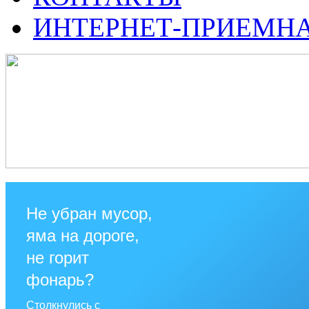
ИНТЕРНЕТ-ПРИЕМН
Не убран мусор,
яма на дороге,
не горит
фонарь?
Столкнулись с