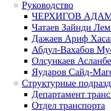
Руководство
ЧЕРХИГОВ АДА
Чатаев Зайнди Ле
Дажаев Ариф Хаса
Абдул-Вахабов Му
Олсункаев Асланб
Яударов Сайд-Маг
Структурные подразд
Департамент транс
Отдел транспорта