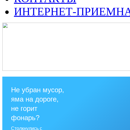
ИНТЕРНЕТ-ПРИЕМН
Не убран мусор,
яма на дороге,
не горит
фонарь?
Столкнулись с