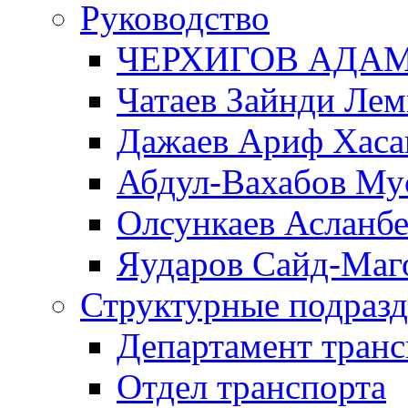
Руководство
ЧЕРХИГОВ АДА
Чатаев Зайнди Ле
Дажаев Ариф Хаса
Абдул-Вахабов Му
Олсункаев Асланб
Яударов Сайд-Маг
Структурные подразд
Департамент транс
Отдел транспорта