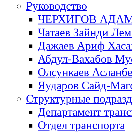
Руководство
ЧЕРХИГОВ АДА
Чатаев Зайнди Ле
Дажаев Ариф Хаса
Абдул-Вахабов Му
Олсункаев Асланб
Яударов Сайд-Маг
Структурные подразд
Департамент транс
Отдел транспорта