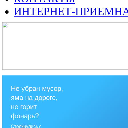
ИНТЕРНЕТ-ПРИЕМН
Не убран мусор,
яма на дороге,
не горит
фонарь?
Столкнулись с