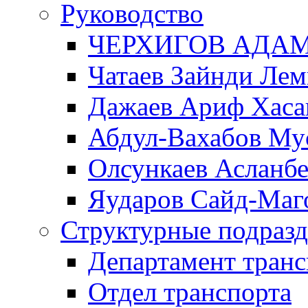
Руководство
ЧЕРХИГОВ АДА
Чатаев Зайнди Ле
Дажаев Ариф Хаса
Абдул-Вахабов Му
Олсункаев Асланб
Яударов Сайд-Маг
Структурные подразд
Департамент транс
Отдел транспорта