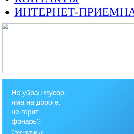
ИНТЕРНЕТ-ПРИЕМН
Не убран мусор,
яма на дороге,
не горит
фонарь?
Столкнулись с