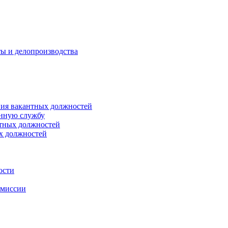
ты и делопроизводства
ния вакантных должностей
енную службу
нтных должностей
ых должностей
ости
омиссии