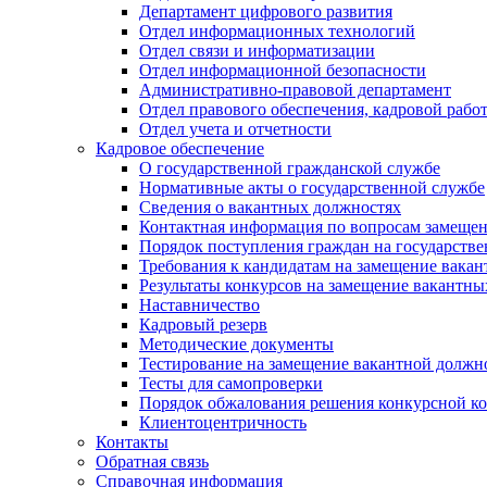
Департамент цифрового развития
Отдел информационных технологий
Отдел связи и информатизации
Отдел информационной безопасности
Административно-правовой департамент
Отдел правового обеспечения, кадровой рабо
Отдел учета и отчетности
Кадровое обеспечение
О государственной гражданской службе
Нормативные акты о государственной службе
Сведения о вакантных должностях
Контактная информация по вопросам замеще
Порядок поступления граждан на государств
Требования к кандидатам на замещение вака
Результаты конкурсов на замещение вакантн
Наставничество
Кадровый резерв
Методические документы
Тестирование на замещение вакантной должн
Тесты для самопроверки
Порядок обжалования решения конкурсной к
Клиентоцентричность
Контакты
Обратная связь
Справочная информация