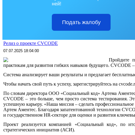
ней!
Подать жалобу
Релиз о проекте CVCODE
07
.07.2025 18:04:00
Пройдите п
практикам для развития гибких навыков будущего. CVCODE – 
Система анализирует ваши результаты и предлагает бесплатны
Чтобы начать свой путь к успеху, зарегистрируйтесь на cvcode
По словам директора ООО «Социальный код» Артема Аментес
CVCODE – это больше, чем просто система тестирования. Это
успешную карьеру. «Наша миссия – сделать профессиональное 
Артем Аментес. Благодаря запатентованной технологии CVCO
и государственном HR-секторе для оценки и развития ключев
Проект реализуется компанией «Социальный код», по ит
стратегических инициатив (АСИ).