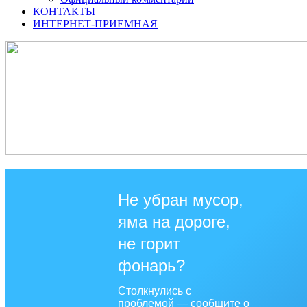
КОНТАКТЫ
ИНТЕРНЕТ-ПРИЕМНАЯ
Не убран мусор,
яма на дороге,
не горит
фонарь?
Столкнулись с
проблемой — сообщите о