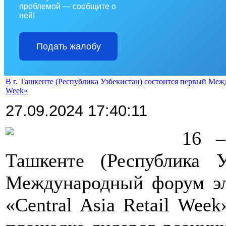
проблемой — сообщите о
ней!
Подать жалобу
В г. Ташкенте (Республика Узбекистан) состоится первый Межд
Week»
27.09.2024 17:40:11
16 –
Ташкенте (Республика У
Международный форум эл
«Central Asia Retail Wee