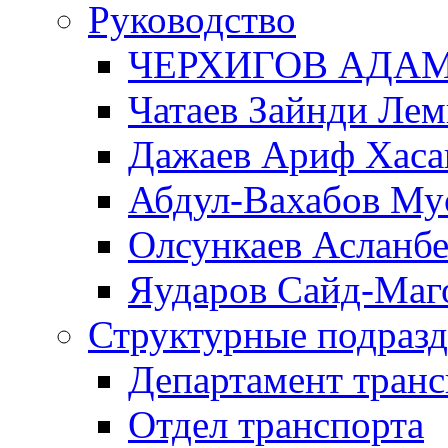
Руководство
ЧЕРХИГОВ АДА
Чатаев Зайнди Ле
Дажаев Ариф Хаса
Абдул-Вахабов Му
Олсункаев Асланб
Яударов Сайд-Маг
Структурные подразд
Департамент транс
Отдел транспорта