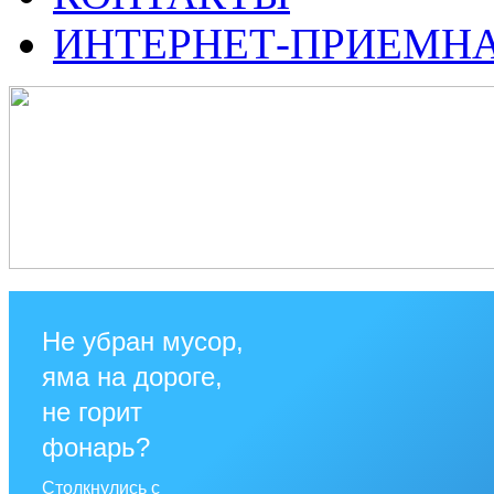
ИНТЕРНЕТ-ПРИЕМН
Не убран мусор,
яма на дороге,
не горит
фонарь?
Столкнулись с