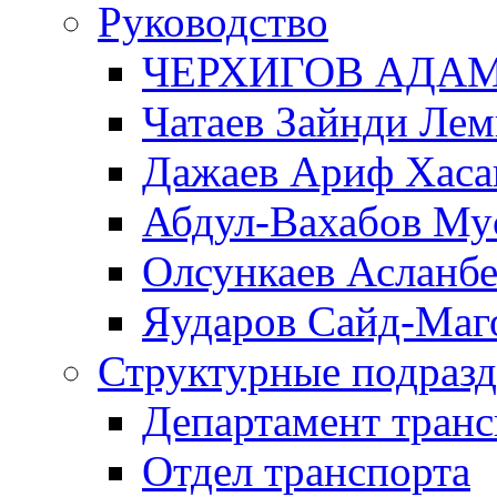
Руководство
ЧЕРХИГОВ АДА
Чатаев Зайнди Ле
Дажаев Ариф Хаса
Абдул-Вахабов Му
Олсункаев Асланб
Яударов Сайд-Маг
Структурные подразд
Департамент транс
Отдел транспорта