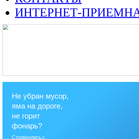
ИНТЕРНЕТ-ПРИЕМН
Не убран мусор,
яма на дороге,
не горит
фонарь?
Столкнулись с