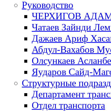
Руководство
ЧЕРХИГОВ АДА
Чатаев Зайнди Ле
Дажаев Ариф Хаса
Абдул-Вахабов Му
Олсункаев Асланб
Яударов Сайд-Маг
Структурные подразд
Департамент транс
Отдел транспорта