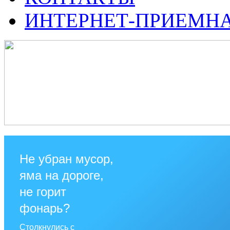
ИНТЕРНЕТ-ПРИЕМН
Не убран мусор,
яма на дороге,
не горит
фонарь?
Столкнулись с