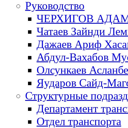
Руководство
ЧЕРХИГОВ АДА
Чатаев Зайнди Ле
Дажаев Ариф Хаса
Абдул-Вахабов Му
Олсункаев Асланб
Яударов Сайд-Маг
Структурные подразд
Департамент транс
Отдел транспорта