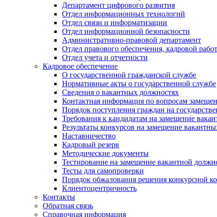
Департамент цифрового развития
Отдел информационных технологий
Отдел связи и информатизации
Отдел информационной безопасности
Административно-правовой департамент
Отдел правового обеспечения, кадровой рабо
Отдел учета и отчетности
Кадровое обеспечение
О государственной гражданской службе
Нормативные акты о государственной службе
Сведения о вакантных должностях
Контактная информация по вопросам замеще
Порядок поступления граждан на государств
Требования к кандидатам на замещение вака
Результаты конкурсов на замещение вакантн
Наставничество
Кадровый резерв
Методические документы
Тестирование на замещение вакантной должн
Тесты для самопроверки
Порядок обжалования решения конкурсной к
Клиентоцентричность
Контакты
Обратная связь
Справочная информация