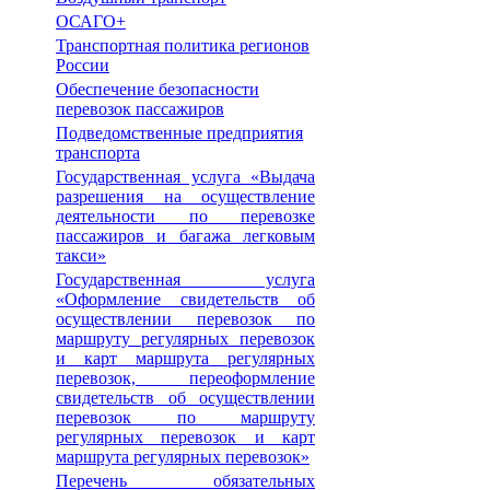
ОСАГО+
Транспортная политика регионов
России
Обеспечение безопасности
перевозок пассажиров
Подведомственные предприятия
транспорта
Государственная услуга «Выдача
разрешения на осуществление
деятельности по перевозке
пассажиров и багажа легковым
такси»
Государственная услуга
«Оформление свидетельств об
осуществлении перевозок по
маршруту регулярных перевозок
и карт маршрута регулярных
перевозок, переоформление
свидетельств об осуществлении
перевозок по маршруту
регулярных перевозок и карт
маршрута регулярных перевозок»
Перечень обязательных