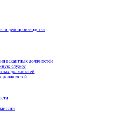
ты и делопроизводства
ния вакантных должностей
енную службу
нтных должностей
ых должностей
ости
омиссии