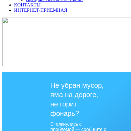
КОНТАКТЫ
ИНТЕРНЕТ-ПРИЕМНАЯ
Не убран мусор,
яма на дороге,
не горит
фонарь?
Столкнулись с
проблемой — сообщите о