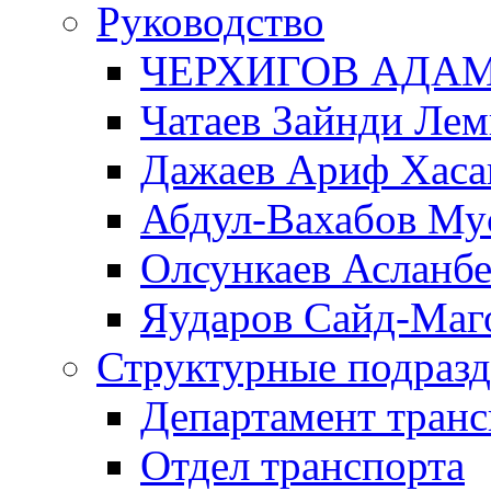
Руководство
ЧЕРХИГОВ АДА
Чатаев Зайнди Ле
Дажаев Ариф Хаса
Абдул-Вахабов Му
Олсункаев Асланб
Яударов Сайд-Маг
Структурные подразд
Департамент транс
Отдел транспорта