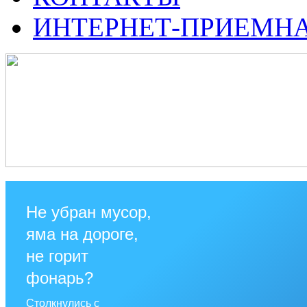
ИНТЕРНЕТ-ПРИЕМН
Не убран мусор,
яма на дороге,
не горит
фонарь?
Столкнулись с