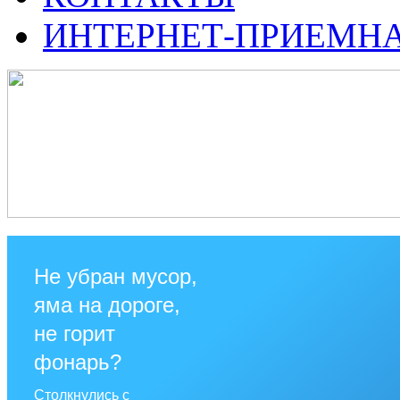
ИНТЕРНЕТ-ПРИЕМН
Не убран мусор,
яма на дороге,
не горит
фонарь?
Столкнулись с