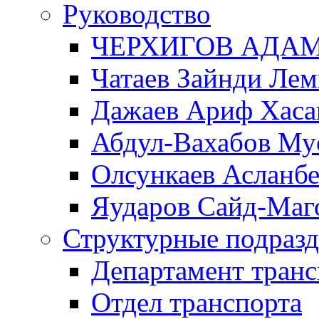
Руководство
ЧЕРХИГОВ АДА
Чатаев Зайнди Ле
Дажаев Ариф Хаса
Абдул-Вахабов Му
Олсункаев Асланб
Яударов Сайд-Маг
Структурные подразд
Департамент транс
Отдел транспорта