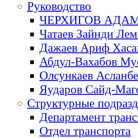
Руководство
ЧЕРХИГОВ АДА
Чатаев Зайнди Ле
Дажаев Ариф Хаса
Абдул-Вахабов Му
Олсункаев Асланб
Яударов Сайд-Маг
Структурные подразд
Департамент транс
Отдел транспорта