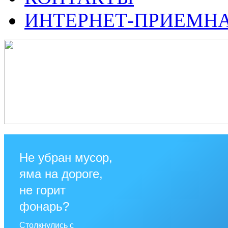
ИНТЕРНЕТ-ПРИЕМН
Не убран мусор,
яма на дороге,
не горит
фонарь?
Столкнулись с