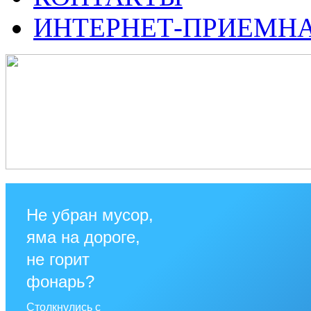
ИНТЕРНЕТ-ПРИЕМН
Не убран мусор,
яма на дороге,
не горит
фонарь?
Столкнулись с