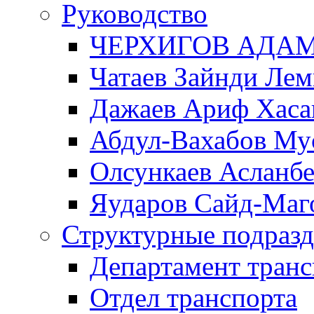
Руководство
ЧЕРХИГОВ АДА
Чатаев Зайнди Ле
Дажаев Ариф Хаса
Абдул-Вахабов Му
Олсункаев Асланб
Яударов Сайд-Маг
Структурные подразд
Департамент транс
Отдел транспорта