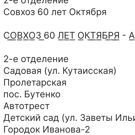
Совхоз 60 лет Октября
С͟О͟В͟Х͟О͟З͟ 60 Л͟Е͟Т͟ О͟К͟Т͟Я͟Б͟Р͟Я͟ - А͟В
2-е отделение
Садовая (ул. Кутаисская)
Пролетарская
пос. Бутенко
Автотрест
Детский сад (ул. Заветы Иль
Городок Иванова-2