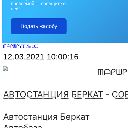
проблемой — сообщите о
ней!
Подать жалобу
ᗰᗩᑭᗯᑭYT № 103
12.03.2021 10:00:16
ᗰᗩᑭᗯᑭ
А͟В͟Т͟О͟С͟Т͟А͟Н͟ ͟ЦИ͟Я͟ Б͟Е͟Р͟К͟А͟Т͟ - С͟О͟
Автостанция Беркат
Автобаза