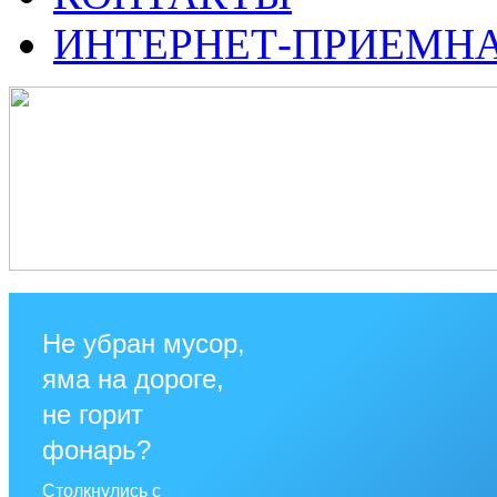
ИНТЕРНЕТ-ПРИЕМН
Не убран мусор,
яма на дороге,
не горит
фонарь?
Столкнулись с