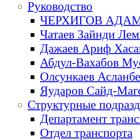
Руководство
ЧЕРХИГОВ АДА
Чатаев Зайнди Ле
Дажаев Ариф Хаса
Абдул-Вахабов Му
Олсункаев Асланб
Яударов Сайд-Маг
Структурные подразд
Департамент транс
Отдел транспорта