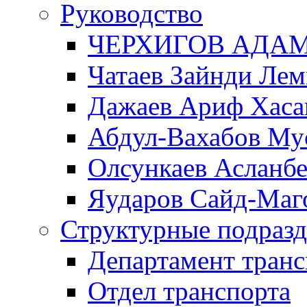
Руководство
ЧЕРХИГОВ АДА
Чатаев Зайнди Ле
Дажаев Ариф Хаса
Абдул-Вахабов Му
Олсункаев Асланб
Яударов Сайд-Маг
Структурные подразд
Департамент транс
Отдел транспорта