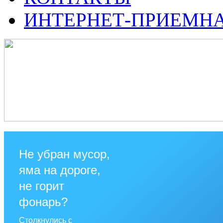
ИНТЕРНЕТ-ПРИЕМН
Не убран мусор,
яма на дороге,
не горит
фонарь?
Столкнулись с