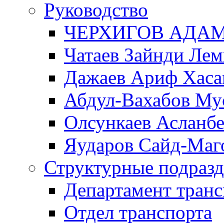
Руководство
ЧЕРХИГОВ АДА
Чатаев Зайнди Ле
Дажаев Ариф Хаса
Абдул-Вахабов Му
Олсункаев Асланб
Яударов Сайд-Маг
Структурные подразд
Департамент транс
Отдел транспорта