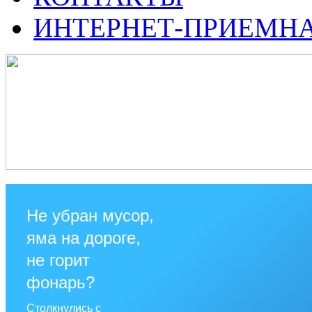
ИНТЕРНЕТ-ПРИЕМН
Не убран мусор,
яма на дороге,
не горит
фонарь?
Столкнулись с