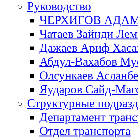
Руководство
ЧЕРХИГОВ АДА
Чатаев Зайнди Ле
Дажаев Ариф Хаса
Абдул-Вахабов Му
Олсункаев Асланб
Яударов Сайд-Маг
Структурные подразд
Департамент транс
Отдел транспорта