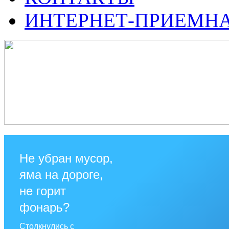
ИНТЕРНЕТ-ПРИЕМН
Не убран мусор,
яма на дороге,
не горит
фонарь?
Столкнулись с