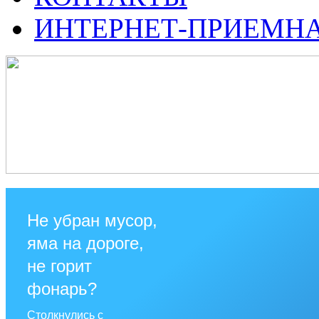
ИНТЕРНЕТ-ПРИЕМН
Не убран мусор,
яма на дороге,
не горит
фонарь?
Столкнулись с