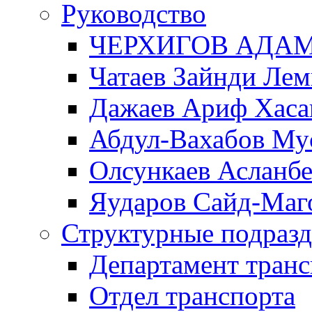
Руководство
ЧЕРХИГОВ АДА
Чатаев Зайнди Ле
Дажаев Ариф Хаса
Абдул-Вахабов Му
Олсункаев Асланб
Яударов Сайд-Маг
Структурные подразд
Департамент транс
Отдел транспорта