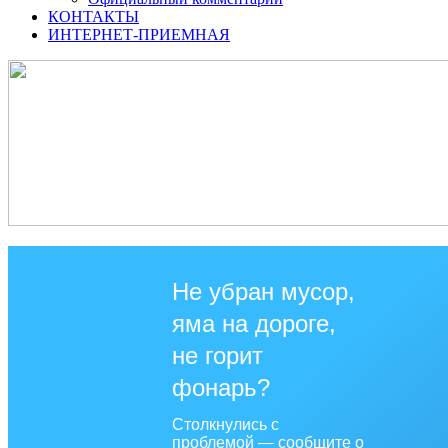
КОНТАКТЫ
ИНТЕРНЕТ-ПРИЕМНАЯ
Не убран мусор,
яма на дороге,
не горит
фонарь?
Столкнулись с
проблемой — сообщите о