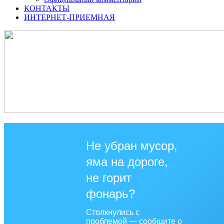
КОНТАКТЫ
ИНТЕРНЕТ-ПРИЕМНАЯ
Не убран мусор,
яма на дороге,
не горит
фонарь?
Столкнулись с
проблемой — сообщите о