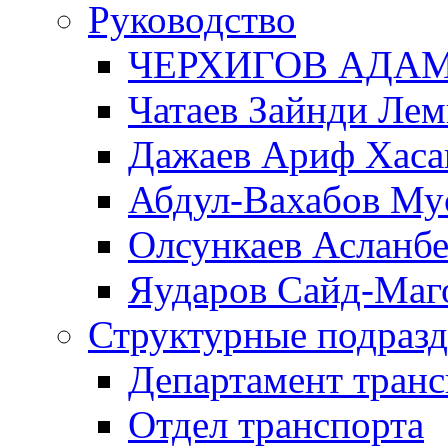
Руководство
ЧЕРХИГОВ АДА
Чатаев Зайнди Ле
Дажаев Ариф Хаса
Абдул-Вахабов Му
Олсункаев Асланб
Яударов Сайд-Маг
Структурные подразд
Департамент транс
Отдел транспорта