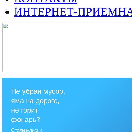
ИНТЕРНЕТ-ПРИЕМН
Не убран мусор,
яма на дороге,
не горит
фонарь?
Столкнулись с