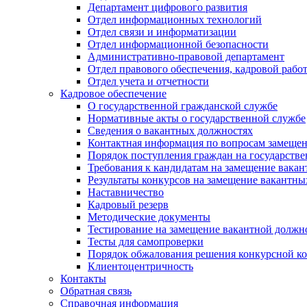
Департамент цифрового развития
Отдел информационных технологий
Отдел связи и информатизации
Отдел информационной безопасности
Административно-правовой департамент
Отдел правового обеспечения, кадровой рабо
Отдел учета и отчетности
Кадровое обеспечение
О государственной гражданской службе
Нормативные акты о государственной службе
Сведения о вакантных должностях
Контактная информация по вопросам замеще
Порядок поступления граждан на государств
Требования к кандидатам на замещение вака
Результаты конкурсов на замещение вакантн
Наставничество
Кадровый резерв
Методические документы
Тестирование на замещение вакантной должн
Тесты для самопроверки
Порядок обжалования решения конкурсной к
Клиентоцентричность
Контакты
Обратная связь
Справочная информация