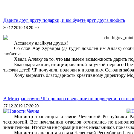
Дарите друг другу подарки, и вы будете друг друга любить
30.12.2019 18:20:20
>>>>
cherhigov_mint
>>>>
Ассаламу алайкум друзья!
>>>>
Со слов Абу Хурайры (да будет доволен им Аллах) сообщ
любить».
>>>>
Хвала Аллаху за то, что мы имеем возможность дарить п
>>>>
Благодаря акции, инициированной внучкой первого През
тысячи детей ЧР получили подарки к празднику. Сегодня заб
>>>>
Хочу выразить благодарность креативному директору Мо
В Минтранссвязи ЧР прошло совещание по подведению итогов
27.12.2019 17:20:20
>>>>
Министр транспорта и связи Чеченской Республики Р
технологий. Все начальники отделов отчитались по выполнен
значительны. Итоговая информация всех начальников показыва
>>>>
Министр транспорта и связи Чеченской Республики Рам