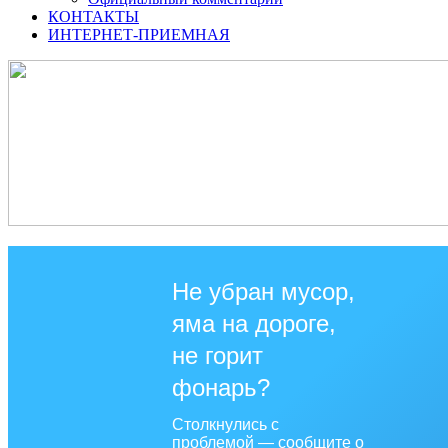
КОНТАКТЫ
ИНТЕРНЕТ-ПРИЕМНАЯ
Не убран мусор,
яма на дороге,
не горит
фонарь?
Столкнулись с
проблемой — сообщите о