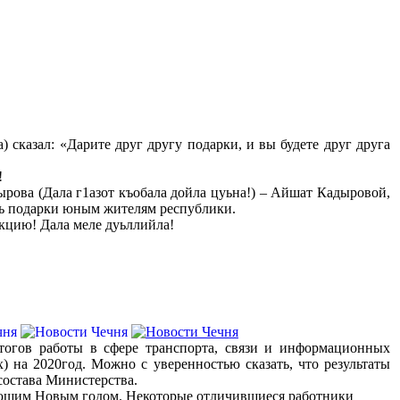
 сказал: «Дарите друг другу подарки, и вы будете друг друга
!
рова (Дала г1азот къобала дойла цуьна!) – Айшат Кадыровой,
ть подарки юным жителям республики.
кцию! Дала меле дуьллийла!
тогов работы в сфере транспорта, связи и информационных
) на 2020год. Можно с уверенностью сказать, что результаты
состава Министерства.
пающим Новым годом. Некоторые отличившиеся работники