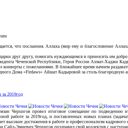
rans
ается, что посланник Аллаха (мир ему и благословение Аллаха)
одарки друг другу, помогать нуждающимся и приносить им добро
идента Чеченской Республики, Героя России Ахмат-Хаджи Кады
рал конверты с пожеланиями. В ближайшее время начнем раздава
дного Дома «Firdaws» Айшат Кадыровой за столь благородную а
 за 2019год
амзан Черхигов провел итоговое совещание по подведению и
ной работе за 2019год, и поставленных новых планах (задачах
ет высокие достижения в работе и профессионализм кадрового 
зан Сайд-Эмиевич Черхигов поздравил свой коллектив с насту