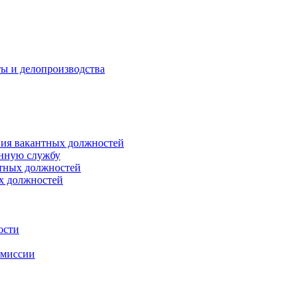
ты и делопроизводства
ния вакантных должностей
енную службу
нтных должностей
ых должностей
ости
омиссии