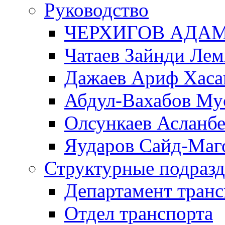
Руководство
ЧЕРХИГОВ АДА
Чатаев Зайнди Ле
Дажаев Ариф Хаса
Абдул-Вахабов Му
Олсункаев Асланб
Яударов Сайд-Маг
Структурные подразд
Департамент транс
Отдел транспорта