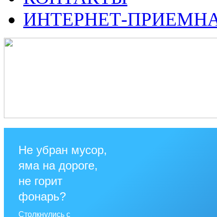
ИНТЕРНЕТ-ПРИЕМН
Не убран мусор,
яма на дороге,
не горит
фонарь?
Столкнулись с