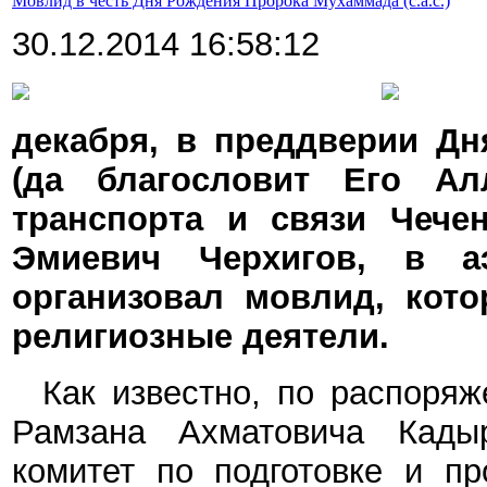
Мовлид в честь Дня Рождения Пророка Мухаммада (с.а.с.)
30.12.2014 16:58:12
декабря, в
преддверии Дн
(да благословит Его Ал
транспорта и связи Чече
Эмиевич Черхигов, в а
организовал мовлид, кот
религиозные деятели.
Как известно, по распоря
Рамзана Ахматовича Кадыр
комитет по подготовке и пр