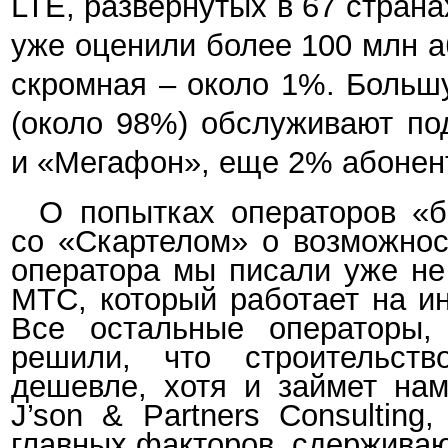
LTE, развернутых в 67 стран
уже оценили более 100 млн а
скромная – около 1%. Больш
(около 98%) обслуживают по
и «Мегафон», еще 2% абонен
О попытках
операторов «б
со «Скартелом» о возможнос
оператора мы писали уже не
МТС, который работает на и
Все остальные операторы, 
решили, что строительств
дешевле, хотя и займет на
J’son & Partners Consultin
главных факторов, сдерживаю