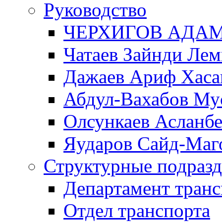
Руководство
ЧЕРХИГОВ АДА
Чатаев Зайнди Ле
Дажаев Ариф Хаса
Абдул-Вахабов Му
Олсункаев Асланб
Яударов Сайд-Маг
Структурные подразд
Департамент транс
Отдел транспорта