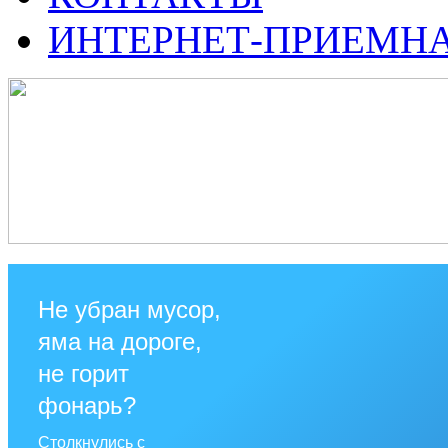
ИНТЕРНЕТ-ПРИЕМН
Не убран мусор,
яма на дороге,
не горит
фонарь?
Столкнулись с