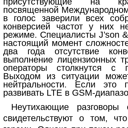
присутствующие на крас
посвященной
Международном
в голос заверили всех соб
конверсией частот у них н
режиме. Специалисты J’son & 
настоящий момент сложносте
два года отсутствие кон
выполнение лицензионных тр
операторы столкнутся с п
Выходом из ситуации может
нейтральности. Если это п
развивать LTE в GSM-диапазон
Неутихающие разговоры о
свидетельствуют о том, чт